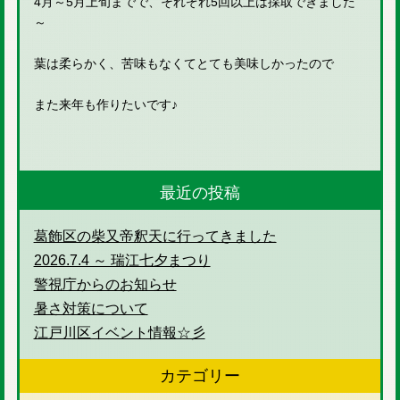
4月～5月上旬までで、それぞれ5回以上は採取できました
～
葉は柔らかく、苦味もなくてとても美味しかったので
また来年も作りたいです♪
最近の投稿
葛飾区の柴又帝釈天に行ってきました
2026.7.4 ～ 瑞江七夕まつり
警視庁からのお知らせ
暑さ対策について
江戸川区イベント情報☆彡
カテゴリー