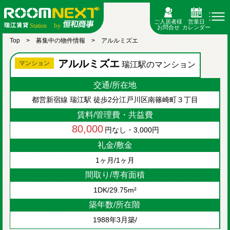
ご入居者様
営業日
お問合せ
カレンダー
Top
募集中の物件情報
アルルミズエ
アルルミズエ
マンション
瑞江駅のマンション
交通/所在地
都営新宿線 瑞江駅 徒歩2分
江戸川区南篠崎町３丁目
賃料/管理費・共益費
80,000
なし・3,000円
円
礼金/敷金
1ヶ月/1ヶ月
間取り/専有面積
1DK/29.75m²
築年数/所在階
1988年3月築/