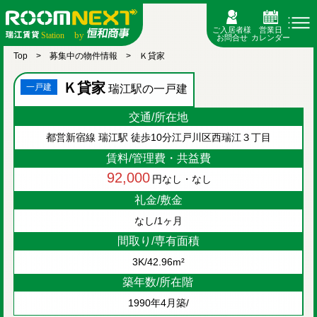
ご入居者様
営業日
お問合せ
カレンダー
Top
募集中の物件情報
Ｋ貸家
Ｋ貸家
一戸建
瑞江駅の一戸建
交通/所在地
都営新宿線 瑞江駅 徒歩10分
江戸川区西瑞江３丁目
賃料/管理費・共益費
92,000
なし・なし
円
礼金/敷金
なし/1ヶ月
間取り/専有面積
3K/42.96m²
築年数/所在階
1990年4月築/