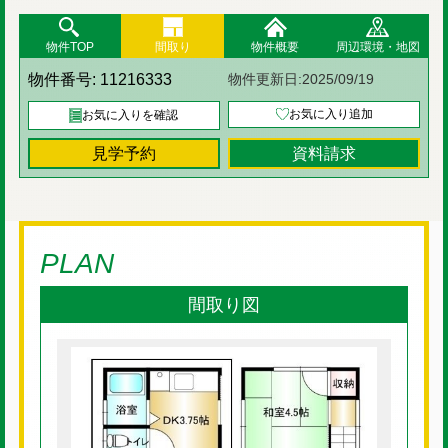
物件TOP
間取り
物件概要
周辺環境・地図
物件番号:
11216333
物件更新日:
2025/09/19
お気に入り追加
お気に入りを確認
見学予約
資料請求
PLAN
間取り図