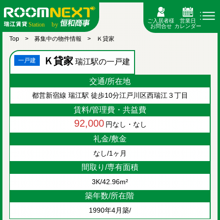
ご入居者様
営業日
お問合せ
カレンダー
Top
募集中の物件情報
Ｋ貸家
Ｋ貸家
一戸建
瑞江駅の一戸建
交通/所在地
都営新宿線 瑞江駅 徒歩10分
江戸川区西瑞江３丁目
賃料/管理費・共益費
92,000
なし・なし
円
礼金/敷金
なし/1ヶ月
間取り/専有面積
3K/42.96m²
築年数/所在階
1990年4月築/