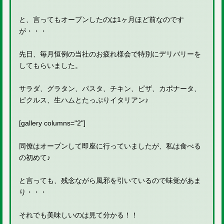
と、言ってもオープンしたのは1ヶ月ほど前なのです
が・・・
先日、毎月恒例の当社のお疲れ様会で特別にデリバリーを
してもらいました。
サラダ、グラタン、パスタ、チキン、ピザ、カポナータ、
ピクルス、生ハムとたっぷりイタリアン♪
[gallery columns="2"]
同僚はオープンして即座に行っていましたが、私は食べる
の初めて♪
と言っても、残念ながら風邪を引いているので味覚があま
り・・・
それでも美味しいのは見て分かる！！