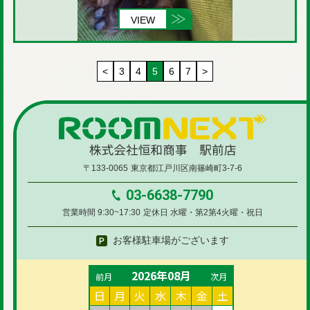
VIEW
<
3
4
5
6
7
>
〒133-0065
東京都江戸川区南篠崎町3-7-6
03-6638-7790
営業時間 9:30~17:30
定休日 水曜・第2第4火曜・祝日
お客様駐車場がございます
2026年08月
前月
次月
日
月
火
水
木
金
土